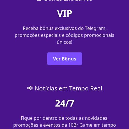
VIP
Receba bônus exclusivos do Telegram,
promoções especiais e códigos promocionais
únicos!
Ver Bônus
📢 Notícias em Tempo Real
24/7
Fique por dentro de todas as novidades,
promoções e eventos da 10Br Game em tempo