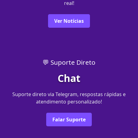
real!
Ver Notícias
💬 Suporte Direto
Chat
Suporte direto via Telegram, respostas rápidas e
atendimento personalizado!
Falar Suporte