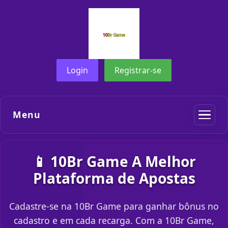
Login
Registrar-se
Menu
📱 10Br Game A Melhor
Plataforma de Apostas
Cadastre-se na 10Br Game para ganhar bônus no
cadastro e em cada recarga. Com a 10Br Game,