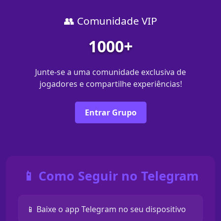
👥 Comunidade VIP
1000+
Junte-se a uma comunidade exclusiva de
jogadores e compartilhe experiências!
Entrar Grupo
📱 Como Seguir no Telegram
📱 Baixe o app Telegram no seu dispositivo