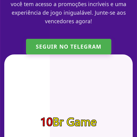
você tem acesso a promoções incríveis e uma
experiência de jogo inigualável. Junte-se aos
vencedores agora!
SEGUIR NO TELEGRAM