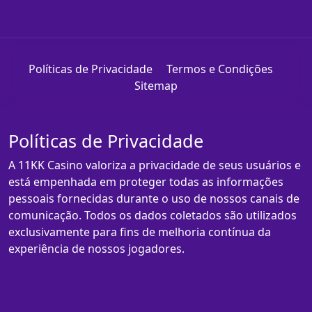
Políticas de Privacidade
Termos e Condições
Sitemap
Políticas de Privacidade
A 11KK Casino valoriza a privacidade de seus usuários e
está empenhada em proteger todas as informações
pessoais fornecidas durante o uso de nossos canais de
comunicação. Todos os dados coletados são utilizados
exclusivamente para fins de melhoria contínua da
experiência de nossos jogadores.