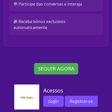
💬 Participe das conversas e interaja
🎁 Receba bônus exclusivos
automaticamente
SEGUIR AGORA
Acessos
Login
Registrar-se