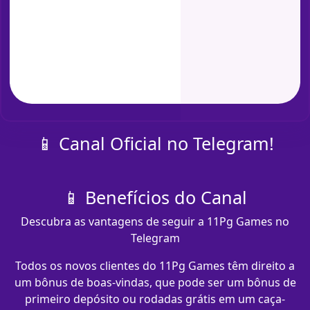
📱 Canal Oficial no Telegram!
📱 Benefícios do Canal
Descubra as vantagens de seguir a 11Pg Games no
Telegram
Todos os novos clientes do 11Pg Games têm direito a
um bônus de boas-vindas, que pode ser um bônus de
primeiro depósito ou rodadas grátis em um caça-