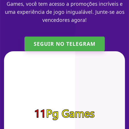
Games, você tem acesso a promoções incríveis e
uma experiência de jogo inigualável. Junte-se aos
vencedores agora!
SEGUIR NO TELEGRAM