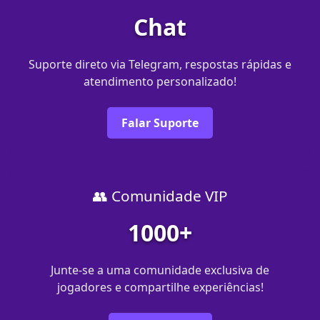
Chat
Suporte direto via Telegram, respostas rápidas e
atendimento personalizado!
Falar Suporte
👥 Comunidade VIP
1000+
Junte-se a uma comunidade exclusiva de
jogadores e compartilhe experiências!