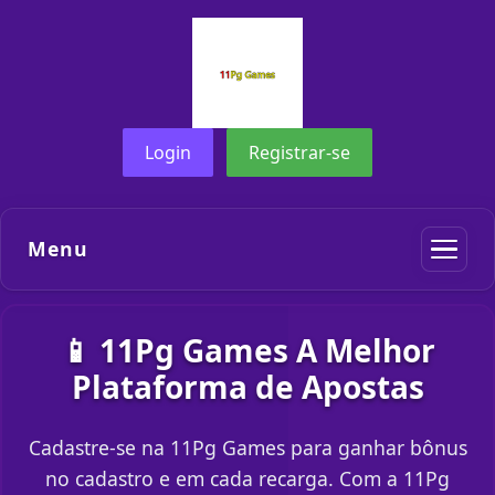
Login
Registrar-se
Menu
📱 11Pg Games A Melhor
Plataforma de Apostas
Cadastre-se na 11Pg Games para ganhar bônus
no cadastro e em cada recarga. Com a 11Pg