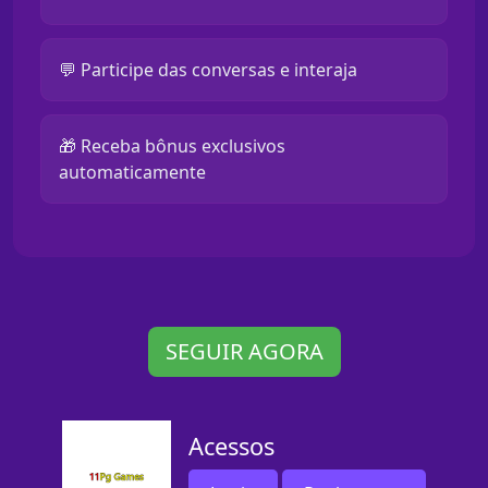
💬 Participe das conversas e interaja
🎁 Receba bônus exclusivos
automaticamente
SEGUIR AGORA
Acessos