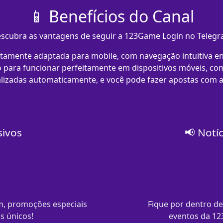
📱 Benefícios do Canal
scubra as vantagens de seguir a 123Game Login no Teleg
etamente adaptada para mobile, com navegação intuitiva en
o para funcionar perfeitamente em dispositivos móveis, co
alizadas automaticamente, e você pode fazer apostas com a
sivos
📢 Notí
m, promoções especiais
Fique por dentro d
s únicos!
eventos da 12