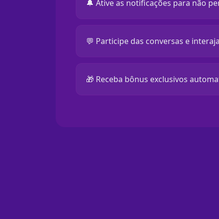
🔔 Ative as notificações para não p
💬 Participe das conversas e interaj
🎁 Receba bônus exclusivos autom