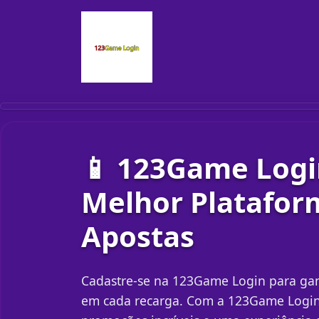
📱 123Game Logi
Melhor Platafor
Apostas
Cadastre-se na 123Game Login para ga
em cada recarga. Com a 123Game Login