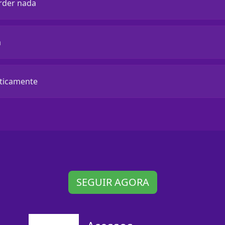
erder nada
a
aticamente
SEGUIR AGORA