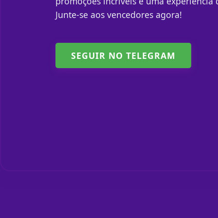
promoções incríveis e uma experiência d
Junte-se aos vencedores agora!
SEGUIR NO TELEGRAM