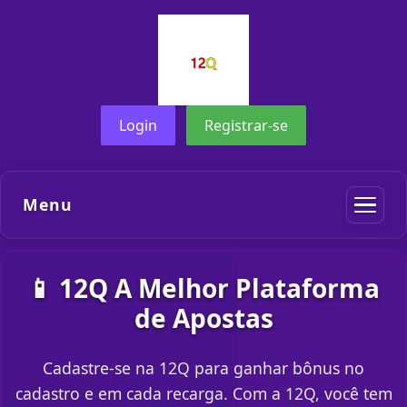
Login
Registrar-se
Menu
📱 12Q A Melhor Plataforma
de Apostas
Cadastre-se na 12Q para ganhar bônus no
cadastro e em cada recarga. Com a 12Q, você tem