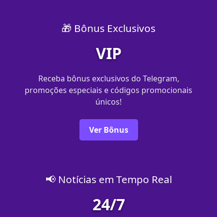
🎁 Bônus Exclusivos
VIP
Receba bônus exclusivos do Telegram,
promoções especiais e códigos promocionais
únicos!
Ver Bônus
📢 Notícias em Tempo Real
24/7