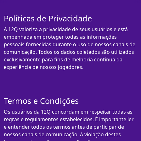
Políticas de Privacidade
A 12Q valoriza a privacidade de seus usuários e está
empenhada em proteger todas as informações
pessoais fornecidas durante o uso de nossos canais de
comunicação. Todos os dados coletados são utilizados
exclusivamente para fins de melhoria contínua da
experiência de nossos jogadores.
Termos e Condições
Os usuários da 12Q concordam em respeitar todas as
regras e regulamentos estabelecidos. É importante ler
e entender todos os termos antes de participar de
nossos canais de comunicação. A violação destes