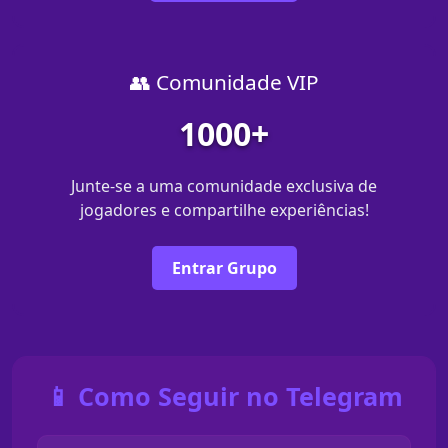
👥 Comunidade VIP
1000+
Junte-se a uma comunidade exclusiva de
jogadores e compartilhe experiências!
Entrar Grupo
📱 Como Seguir no Telegram