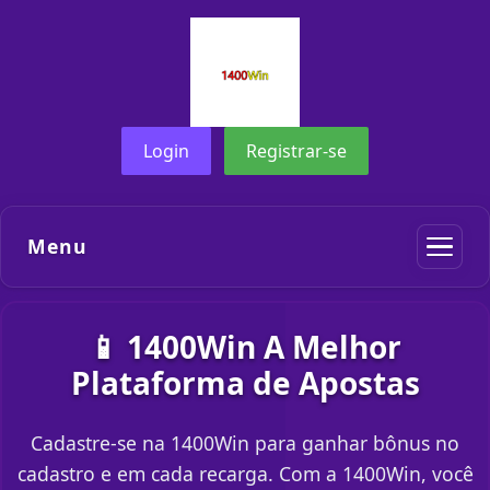
Login
Registrar-se
Menu
📱 1400Win A Melhor
Plataforma de Apostas
Cadastre-se na 1400Win para ganhar bônus no
cadastro e em cada recarga. Com a 1400Win, você