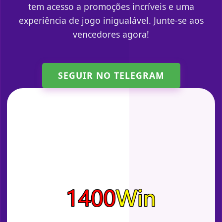
tem acesso a promoções incríveis e uma
experiência de jogo inigualável. Junte-se aos
vencedores agora!
SEGUIR NO TELEGRAM