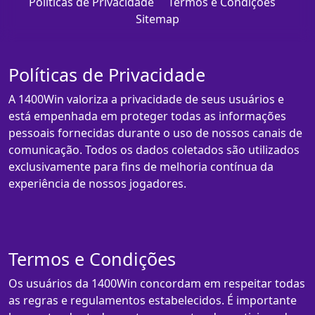
Políticas de Privacidade
Termos e Condições
Sitemap
Políticas de Privacidade
A 1400Win valoriza a privacidade de seus usuários e
está empenhada em proteger todas as informações
pessoais fornecidas durante o uso de nossos canais de
comunicação. Todos os dados coletados são utilizados
exclusivamente para fins de melhoria contínua da
experiência de nossos jogadores.
Termos e Condições
Os usuários da 1400Win concordam em respeitar todas
as regras e regulamentos estabelecidos. É importante