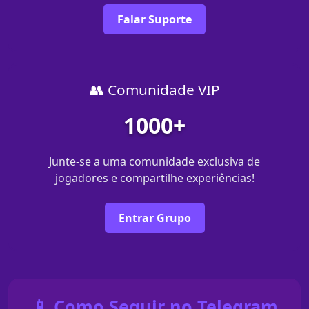
Falar Suporte
👥 Comunidade VIP
1000+
Junte-se a uma comunidade exclusiva de
jogadores e compartilhe experiências!
Entrar Grupo
📱 Como Seguir no Telegram