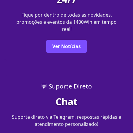
Fique por dentro de todas as novidades,
promoções e eventos da 1400Win em tempo
real!
Ver Notícias
💬 Suporte Direto
Chat
Suporte direto via Telegram, respostas rápidas e
atendimento personalizado!