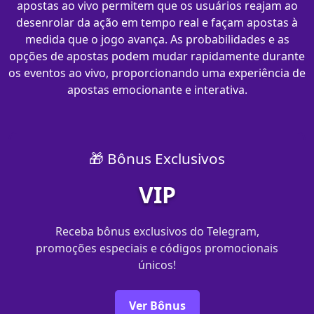
apostas ao vivo permitem que os usuários reajam ao
desenrolar da ação em tempo real e façam apostas à
medida que o jogo avança. As probabilidades e as
opções de apostas podem mudar rapidamente durante
os eventos ao vivo, proporcionando uma experiência de
apostas emocionante e interativa.
🎁 Bônus Exclusivos
VIP
Receba bônus exclusivos do Telegram,
promoções especiais e códigos promocionais
únicos!
Ver Bônus