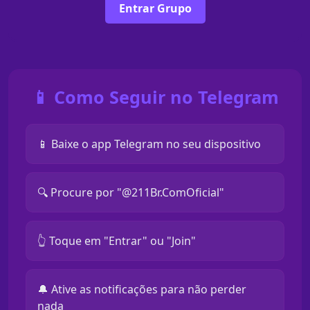
Entrar Grupo
📱 Como Seguir no Telegram
📱 Baixe o app Telegram no seu dispositivo
🔍 Procure por "@211Br.ComOficial"
👆 Toque em "Entrar" ou "Join"
🔔 Ative as notificações para não perder
nada