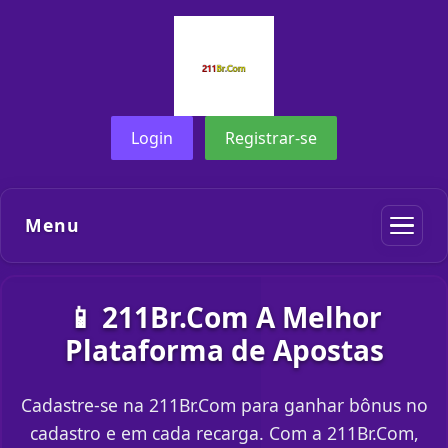
Login
Registrar-se
Menu
📱 211Br.Com A Melhor
Plataforma de Apostas
Cadastre-se na 211Br.Com para ganhar bônus no
cadastro e em cada recarga. Com a 211Br.Com,