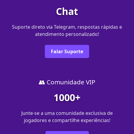
Chat
Suporte direto via Telegram, respostas rápidas e
atendimento personalizado!
Falar Suporte
👥 Comunidade VIP
1000+
Junte-se a uma comunidade exclusiva de
jogadores e compartilhe experiências!