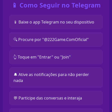
📱 Como Seguir no Telegram
📱 Baixe o app Telegram no seu dispositivo
🔍 Procure por "@222Game.ComOficial"
👆 Toque em "Entrar" ou "Join"
🔔 Ative as notificações para não perder
nada
💬 Participe das conversas e interaja