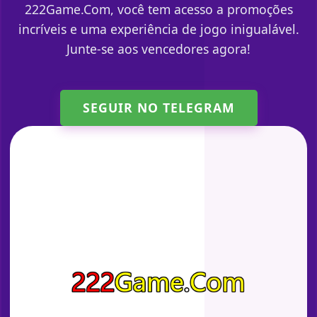
222Game.Com, você tem acesso a promoções
incríveis e uma experiência de jogo inigualável.
Junte-se aos vencedores agora!
SEGUIR NO TELEGRAM