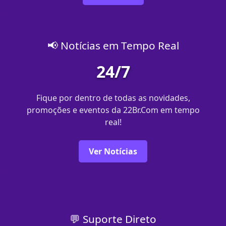
📢 Notícias em Tempo Real
24/7
Fique por dentro de todas as novidades,
promoções e eventos da 22Br.Com em tempo
real!
Ver Notícias
💬 Suporte Direto