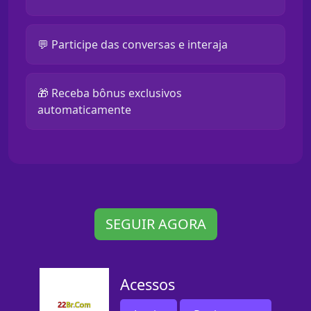
💬 Participe das conversas e interaja
🎁 Receba bônus exclusivos
automaticamente
SEGUIR AGORA
Acessos