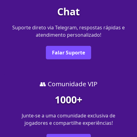
Chat
Suporte direto via Telegram, respostas rápidas e
atendimento personalizado!
Falar Suporte
👥 Comunidade VIP
1000+
Junte-se a uma comunidade exclusiva de
jogadores e compartilhe experiências!