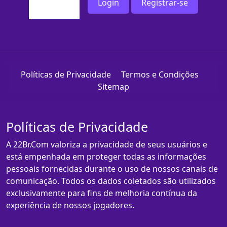
Login
Registrar-se
Políticas de Privacidade
Termos e Condições
Sitemap
Políticas de Privacidade
A 22Br.Com valoriza a privacidade de seus usuários e
está empenhada em proteger todas as informações
pessoais fornecidas durante o uso de nossos canais de
comunicação. Todos os dados coletados são utilizados
exclusivamente para fins de melhoria contínua da
experiência de nossos jogadores.