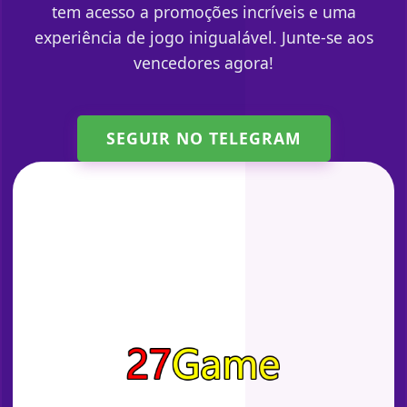
tem acesso a promoções incríveis e uma
experiência de jogo inigualável. Junte-se aos
vencedores agora!
SEGUIR NO TELEGRAM