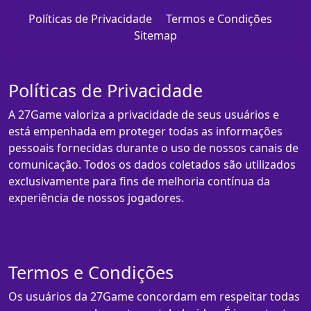
Políticas de Privacidade
Termos e Condições
Sitemap
Políticas de Privacidade
A 27Game valoriza a privacidade de seus usuários e
está empenhada em proteger todas as informações
pessoais fornecidas durante o uso de nossos canais de
comunicação. Todos os dados coletados são utilizados
exclusivamente para fins de melhoria contínua da
experiência de nossos jogadores.
Termos e Condições
Os usuários da 27Game concordam em respeitar todas