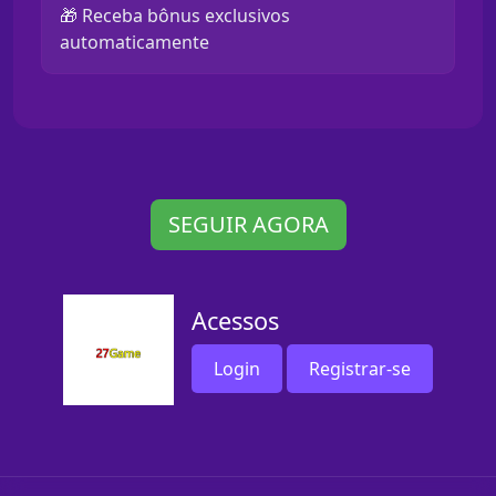
🎁 Receba bônus exclusivos
automaticamente
SEGUIR AGORA
Acessos
Login
Registrar-se