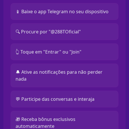
📱 Baixe o app Telegram no seu dispositivo
🔍 Procure por "@288TOficial"
👆 Toque em "Entrar" ou "Join"
🔔 Ative as notificações para não perder
nada
💬 Participe das conversas e interaja
🎁 Receba bônus exclusivos
automaticamente