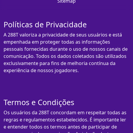
Sitemap
Políticas de Privacidade
A 288T valoriza a privacidade de seus usuários e está
empenhada em proteger todas as informações
pessoais fornecidas durante o uso de nossos canais de
comunicação. Todos os dados coletados são utilizados
exclusivamente para fins de melhoria contínua da
experiência de nossos jogadores.
Termos e Condições
Os usuários da 288T concordam em respeitar todas as
regras e regulamentos estabelecidos. É importante ler
e entender todos os termos antes de participar de