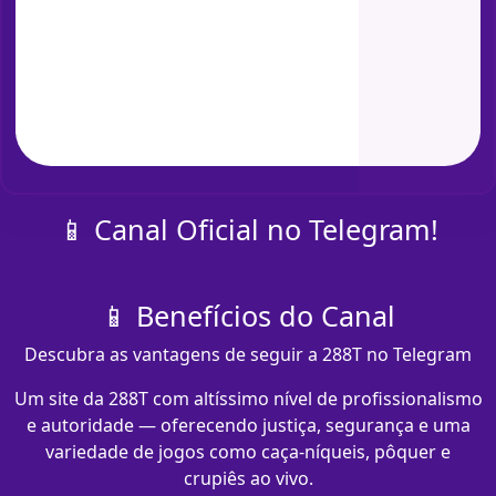
📱 Canal Oficial no Telegram!
📱 Benefícios do Canal
Descubra as vantagens de seguir a 288T no Telegram
Um site da 288T com altíssimo nível de profissionalismo
e autoridade — oferecendo justiça, segurança e uma
variedade de jogos como caça-níqueis, pôquer e
crupiês ao vivo.