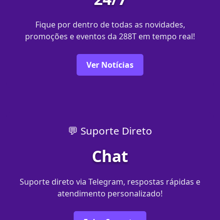
Fique por dentro de todas as novidades,
promoções e eventos da 288T em tempo real!
Ver Notícias
💬 Suporte Direto
Chat
Suporte direto via Telegram, respostas rápidas e
atendimento personalizado!