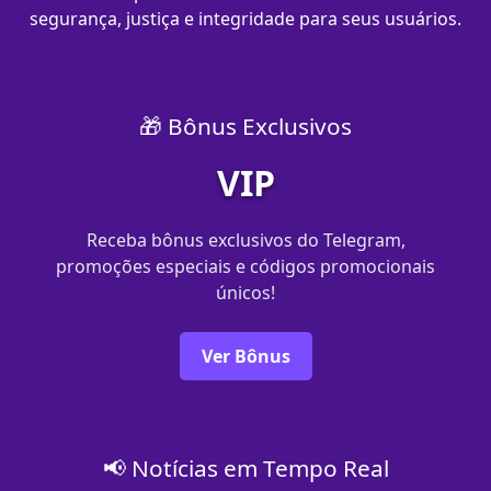
segurança, justiça e integridade para seus usuários.
🎁 Bônus Exclusivos
VIP
Receba bônus exclusivos do Telegram,
promoções especiais e códigos promocionais
únicos!
Ver Bônus
📢 Notícias em Tempo Real