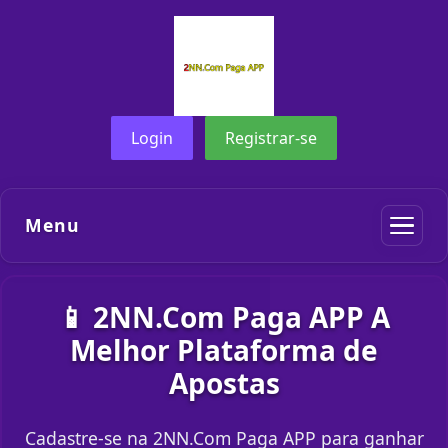
Login
Registrar-se
Menu
📱 2NN.Com Paga APP A
Melhor Plataforma de
Apostas
Cadastre-se na 2NN.Com Paga APP para ganhar