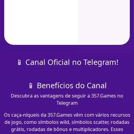
📱 Canal Oficial no Telegram!
📱 Benefícios do Canal
Descubra as vantagens de seguir a 357.Games no
Telegram
Os caça-níqueis da 357.Games vêm com vários recursos
de jogo, como símbolos wild, símbolos scatter, rodadas
grátis, rodadas de bônus e multiplicadores. Esses