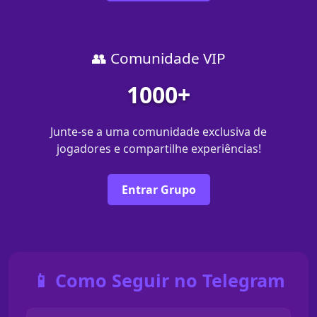
👥 Comunidade VIP
1000+
Junte-se a uma comunidade exclusiva de
jogadores e compartilhe experiências!
Entrar Grupo
📱 Como Seguir no Telegram