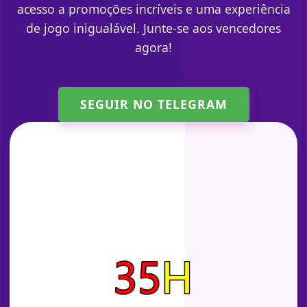
acesso a promoções incríveis e uma experiência
de jogo inigualável. Junte-se aos vencedores
agora!
SEGUIR NO TELEGRAM