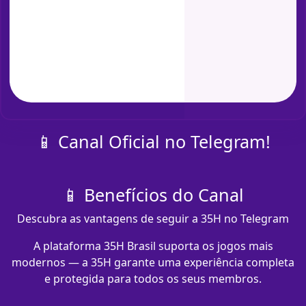
📱 Canal Oficial no Telegram!
📱 Benefícios do Canal
Descubra as vantagens de seguir a 35H no Telegram
A plataforma 35H Brasil suporta os jogos mais
modernos — a 35H garante uma experiência completa
e protegida para todos os seus membros.