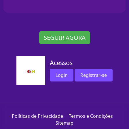
SEGUIR AGORA
Acessos
Login
Registrar-se
Políticas de Privacidade
Termos e Condições
Sitemap