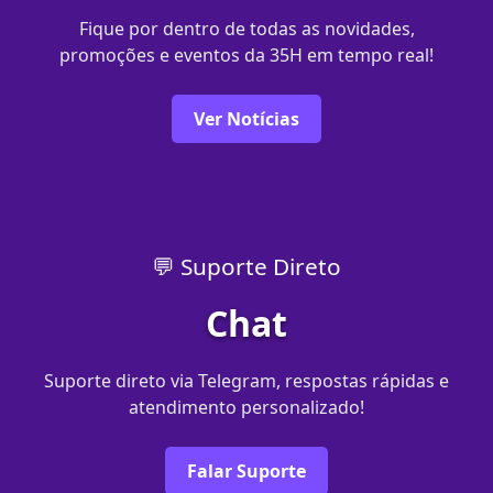
Fique por dentro de todas as novidades,
promoções e eventos da 35H em tempo real!
Ver Notícias
💬 Suporte Direto
Chat
Suporte direto via Telegram, respostas rápidas e
atendimento personalizado!
Falar Suporte