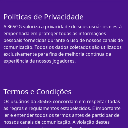
Políticas de Privacidade
A 365GG valoriza a privacidade de seus usuários e está
empenhada em proteger todas as informações
pessoais fornecidas durante o uso de nossos canais de
comunicação. Todos os dados coletados são utilizados
exclusivamente para fins de melhoria contínua da
experiência de nossos jogadores.
Termos e Condições
Os usuários da 365GG concordam em respeitar todas
as regras e regulamentos estabelecidos. É importante
ler e entender todos os termos antes de participar de
nossos canais de comunicação. A violação destes