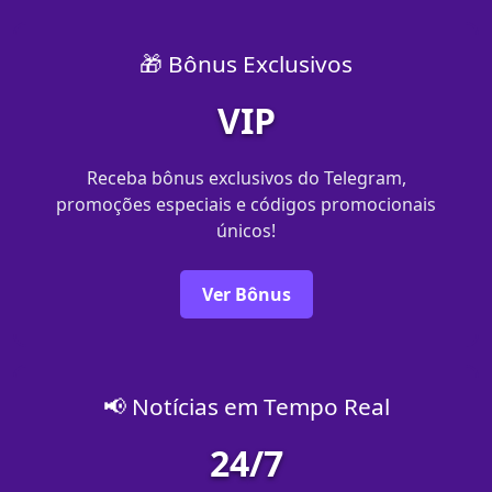
🎁 Bônus Exclusivos
VIP
Receba bônus exclusivos do Telegram,
promoções especiais e códigos promocionais
únicos!
Ver Bônus
📢 Notícias em Tempo Real
24/7