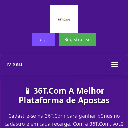
Login
Registrar-se
Menu
📱 36T.Com A Melhor
Plataforma de Apostas
Cadastre-se na 36T.Com para ganhar bônus no
cadastro e em cada recarga. Com a 36T.Com, você