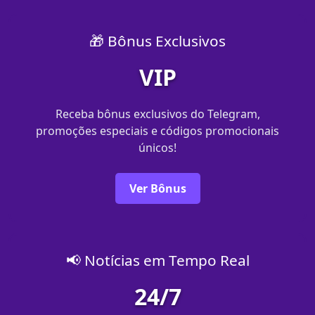
🎁 Bônus Exclusivos
VIP
Receba bônus exclusivos do Telegram,
promoções especiais e códigos promocionais
únicos!
Ver Bônus
📢 Notícias em Tempo Real
24/7