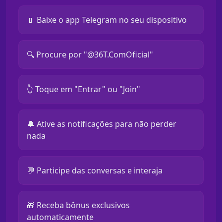
📱 Baixe o app Telegram no seu dispositivo
🔍 Procure por "@36T.ComOficial"
👆 Toque em "Entrar" ou "Join"
🔔 Ative as notificações para não perder
nada
💬 Participe das conversas e interaja
🎁 Receba bônus exclusivos
automaticamente