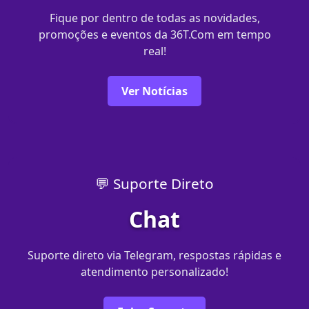
Fique por dentro de todas as novidades,
promoções e eventos da 36T.Com em tempo
real!
Ver Notícias
💬 Suporte Direto
Chat
Suporte direto via Telegram, respostas rápidas e
atendimento personalizado!