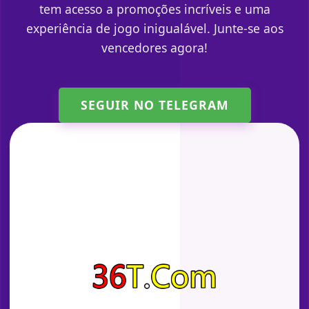
tem acesso a promoções incríveis e uma
experiência de jogo inigualável. Junte-se aos
vencedores agora!
SEGUIR NO TELEGRAM