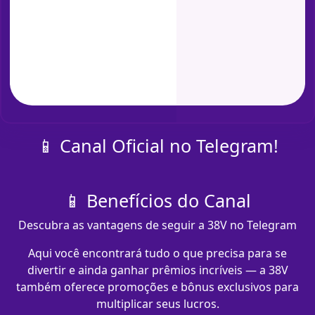
📱 Canal Oficial no Telegram!
📱 Benefícios do Canal
Descubra as vantagens de seguir a 38V no Telegram
Aqui você encontrará tudo o que precisa para se
divertir e ainda ganhar prêmios incríveis — a 38V
também oferece promoções e bônus exclusivos para
multiplicar seus lucros.