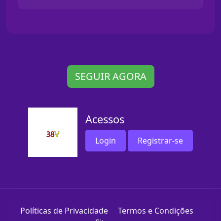
SEGUIR AGORA
Acessos
Login
Registrar-se
Políticas de Privacidade
Termos e Condições