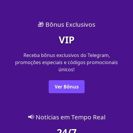
🎁 Bônus Exclusivos
VIP
Receba bônus exclusivos do Telegram,
promoções especiais e códigos promocionais
únicos!
Ver Bônus
📢 Notícias em Tempo Real
24/7