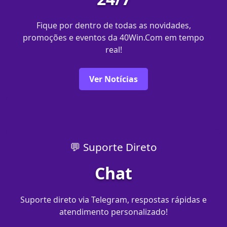
Fique por dentro de todas as novidades,
promoções e eventos da 40Win.Com em tempo
real!
Ver Notícias
💬 Suporte Direto
Chat
Suporte direto via Telegram, respostas rápidas e
atendimento personalizado!