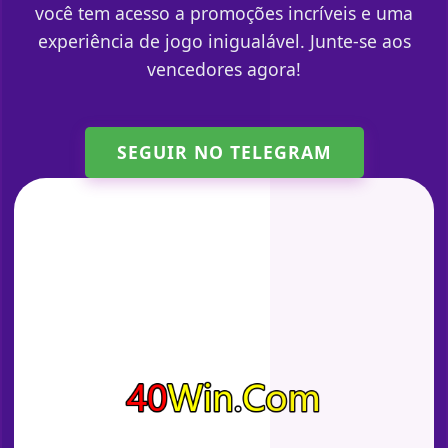
você tem acesso a promoções incríveis e uma
experiência de jogo inigualável. Junte-se aos
vencedores agora!
SEGUIR NO TELEGRAM