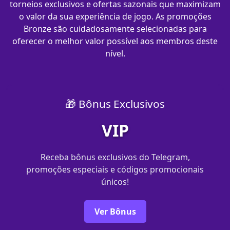
torneios exclusivos e ofertas sazonais que maximizam
o valor da sua experiência de jogo. As promoções
Bronze são cuidadosamente selecionadas para
oferecer o melhor valor possível aos membros deste
nível.
🎁 Bônus Exclusivos
VIP
Receba bônus exclusivos do Telegram,
promoções especiais e códigos promocionais
únicos!
Ver Bônus