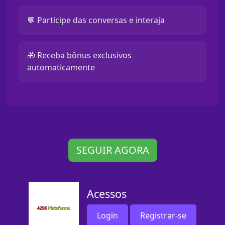
💬 Participe das conversas e interaja
🎁 Receba bônus exclusivos
automaticamente
SEGUIR AGORA
Acessos
Login
Registrar-se