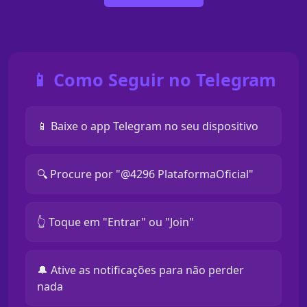
📱 Como Seguir no Telegram
📱 Baixe o app Telegram no seu dispositivo
🔍 Procure por "@4296 PlataformaOficial"
👆 Toque em "Entrar" ou "Join"
🔔 Ative as notificações para não perder
nada