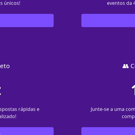
s únicos!
eventos da 
reto
👥 
t
espostas rápidas e
Junte-se a uma com
lizado!
compa
e