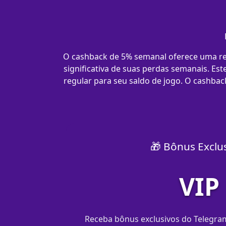
O cashback de 5% semanal oferece uma re
significativa de suas perdas semanais. Es
regular para seu saldo de jogo. O cashba
🎁 Bônus Exclu
VIP
Receba bônus exclusivos do Telegra