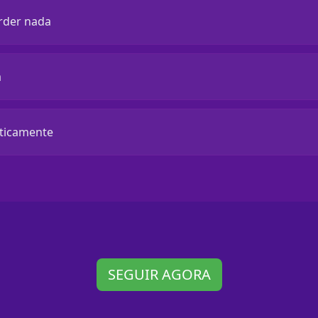
erder nada
a
aticamente
SEGUIR AGORA