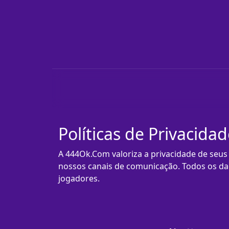
Políticas de Privacida
A 444Ok.Com valoriza a privacidade de seu
nossos canais de comunicação. Todos os dad
jogadores.