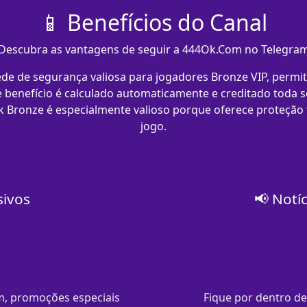
📱 Benefícios do Canal
Descubra as vantagens de seguir a 444Ok.Com no Telegra
de de segurança valiosa para jogadores Bronze VIP, perm
te benefício é calculado automaticamente e creditado tod
ck Bronze é especialmente valioso porque oferece proteç
jogo.
sivos
📢 Notí
m, promoções especiais
Fique por dentro d