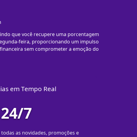
m
itindo que você recupere uma porcentagem
a segunda-feira, proporcionando um impulso
ão financeira sem comprometer a emoção do
cias em Tempo Real
24/7
e todas as novidades, promoções e