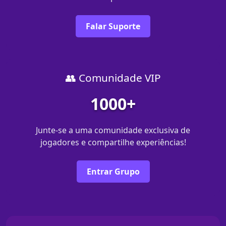
Falar Suporte
👥 Comunidade VIP
1000+
Junte-se a uma comunidade exclusiva de
jogadores e compartilhe experiências!
Entrar Grupo