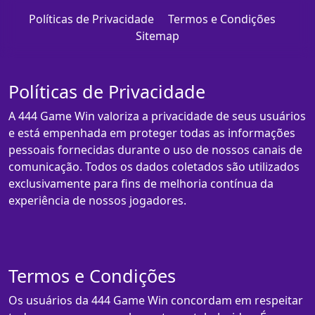
Políticas de Privacidade
Termos e Condições
Sitemap
Políticas de Privacidade
A 444 Game Win valoriza a privacidade de seus usuários
e está empenhada em proteger todas as informações
pessoais fornecidas durante o uso de nossos canais de
comunicação. Todos os dados coletados são utilizados
exclusivamente para fins de melhoria contínua da
experiência de nossos jogadores.
Termos e Condições
Os usuários da 444 Game Win concordam em respeitar