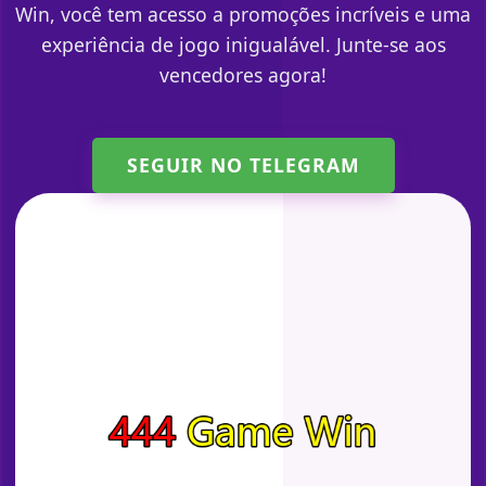
Win, você tem acesso a promoções incríveis e uma
experiência de jogo inigualável. Junte-se aos
vencedores agora!
SEGUIR NO TELEGRAM