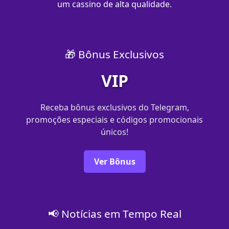
um cassino de alta qualidade.
🎁 Bônus Exclusivos
VIP
Receba bônus exclusivos do Telegram,
promoções especiais e códigos promocionais
únicos!
Ver Bônus
📢 Notícias em Tempo Real