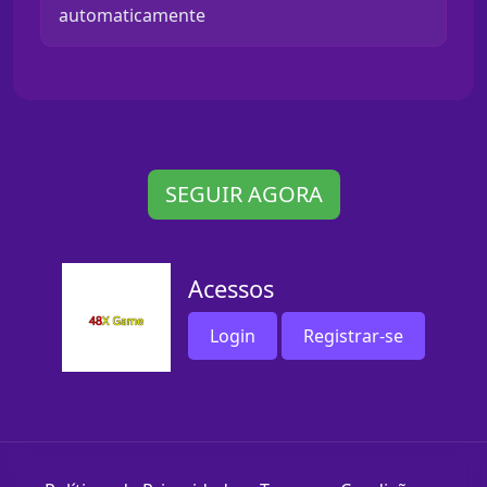
automaticamente
SEGUIR AGORA
Acessos
Login
Registrar-se