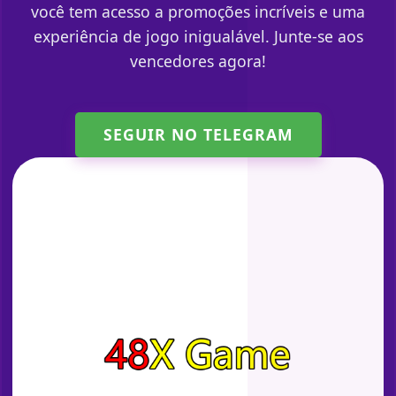
você tem acesso a promoções incríveis e uma
experiência de jogo inigualável. Junte-se aos
vencedores agora!
SEGUIR NO TELEGRAM