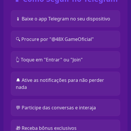
📱 Baixe o app Telegram no seu dispositivo
🔍 Procure por "@48X GameOficial"
👆 Toque em "Entrar" ou "Join"
🔔 Ative as notificações para não perder
nada
💬 Participe das conversas e interaja
🎁 Receba bônus exclusivos