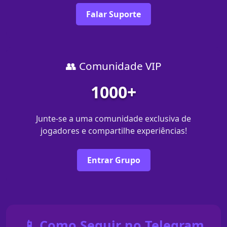
Falar Suporte
👥 Comunidade VIP
1000+
Junte-se a uma comunidade exclusiva de
jogadores e compartilhe experiências!
Entrar Grupo
📱 Como Seguir no Telegram