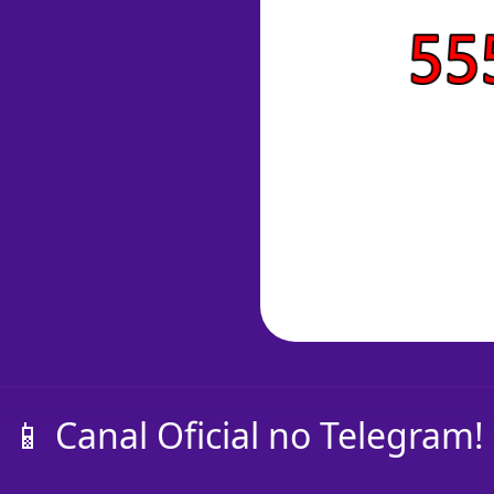
📱 Canal Oficial no Telegram!