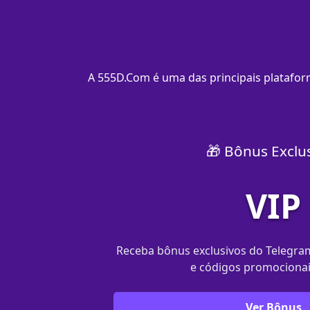
A 555D.Com é uma das principais platafor
🎁 Bônus Exclu
VIP
Receba bônus exclusivos do Telegra
e códigos promocionai
Ver Bônus