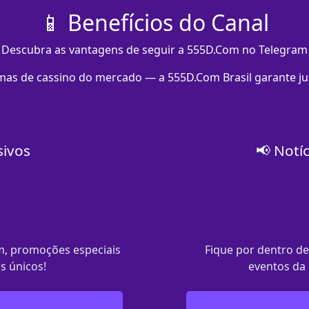
📱 Benefícios do Canal
Descubra as vantagens de seguir a 555D.Com no Telegram
mas de cassino do mercado — a 555D.Com Brasil garante just
sivos
📢 Notí
m, promoções especiais
Fique por dentro d
s únicos!
eventos da