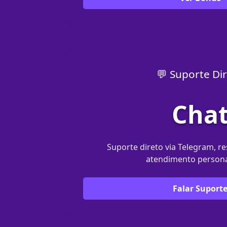
💬 Suporte Di
Cha
Suporte direto via Telegram, r
atendimento persona
Falar Suport