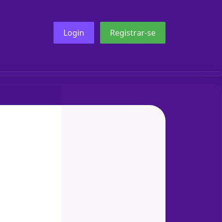
Login
Registrar-se