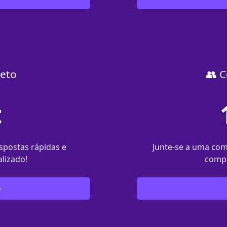
reto
👥 
t
espostas rápidas e
Junte-se a uma com
lizado!
compa
e