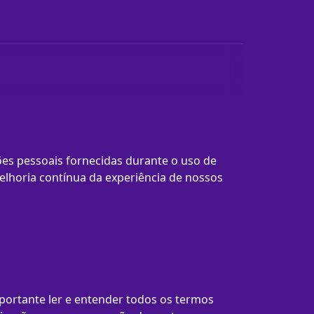
es pessoais fornecidas durante o uso de
elhoria contínua da experiência de nossos
portante ler e entender todos os termos