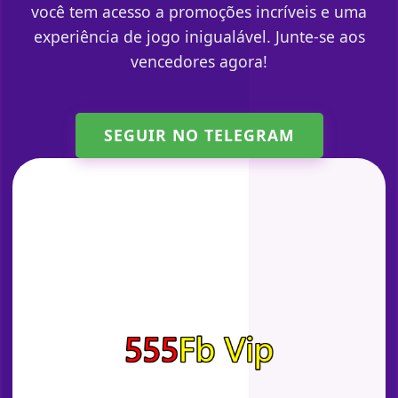
você tem acesso a promoções incríveis e uma
experiência de jogo inigualável. Junte-se aos
vencedores agora!
SEGUIR NO TELEGRAM