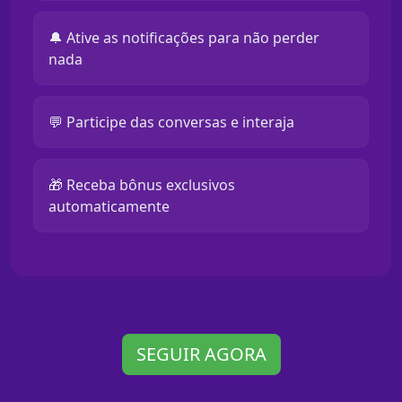
🔔 Ative as notificações para não perder
nada
💬 Participe das conversas e interaja
🎁 Receba bônus exclusivos
automaticamente
SEGUIR AGORA