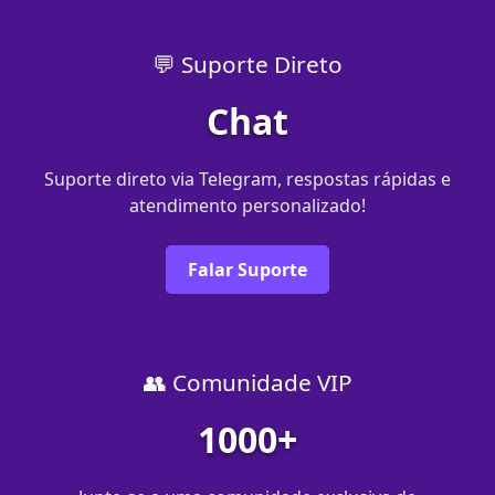
💬 Suporte Direto
Chat
Suporte direto via Telegram, respostas rápidas e
atendimento personalizado!
Falar Suporte
👥 Comunidade VIP
1000+