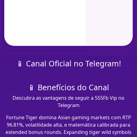
📱 Canal Oficial no Telegram!
📱 Benefícios do Canal
Descubra as vantagens de seguir a 555Fb Vip no
Telegram
Fortune Tiger domina Asian gaming markets com RTP
96.81%, volatilidade alta, e matemática calibrada para
extended bonus rounds. Expanding tiger wild symbols