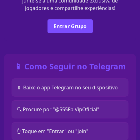
Junte-se a uma comunidade exclusiva de
jogadores e compartilhe experiências!
Entrar Grupo
📱 Como Seguir no Telegram
📱 Baixe o app Telegram no seu dispositivo
🔍 Procure por "@555Fb VipOficial"
👆 Toque em "Entrar" ou "Join"