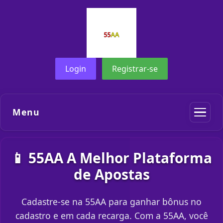
Login
Registrar-se
Menu
📱 55AA A Melhor Plataforma
de Apostas
Cadastre-se na 55AA para ganhar bônus no
cadastro e em cada recarga. Com a 55AA, você