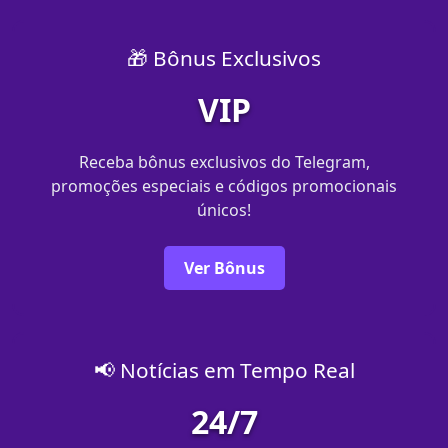
🎁 Bônus Exclusivos
VIP
Receba bônus exclusivos do Telegram,
promoções especiais e códigos promocionais
únicos!
Ver Bônus
📢 Notícias em Tempo Real
24/7