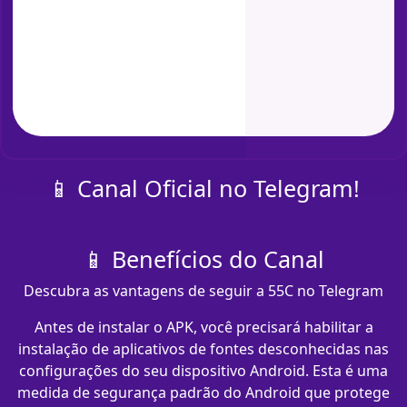
📱 Canal Oficial no Telegram!
📱 Benefícios do Canal
Descubra as vantagens de seguir a 55C no Telegram
Antes de instalar o APK, você precisará habilitar a
instalação de aplicativos de fontes desconhecidas nas
configurações do seu dispositivo Android. Esta é uma
medida de segurança padrão do Android que protege