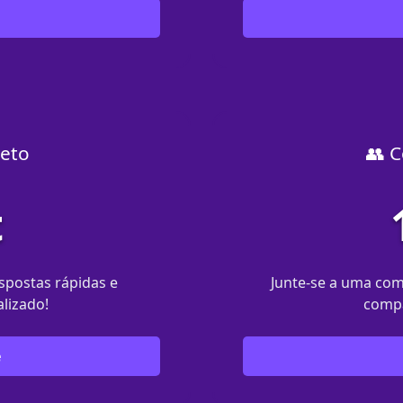
reto
👥 
t
espostas rápidas e
Junte-se a uma com
lizado!
compa
e