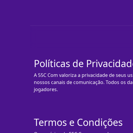
Políticas de Privacida
A 55C Com valoriza a privacidade de seus 
nossos canais de comunicação. Todos os dad
jogadores.
Termos e Condições