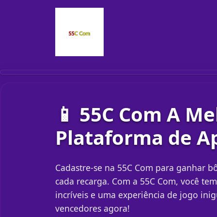
📱 55C Com A Me
Plataforma de A
Cadastre-se na 55C Com para ganhar b
cada recarga. Com a 55C Com, você te
incríveis e uma experiência de jogo inig
vencedores agora!