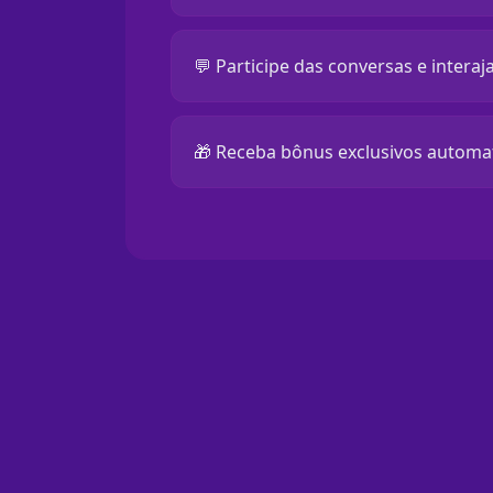
💬 Participe das conversas e interaj
🎁 Receba bônus exclusivos autom