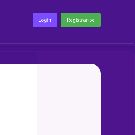
Login
Registrar-se