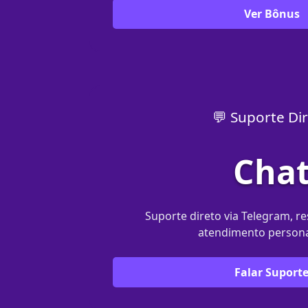
Ver Bônus
💬 Suporte Di
Cha
Suporte direto via Telegram, r
atendimento persona
Falar Suport