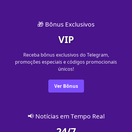
🎁 Bônus Exclusivos
VIP
Receba bônus exclusivos do Telegram,
promoções especiais e códigos promocionais
únicos!
Ver Bônus
📢 Notícias em Tempo Real
24/7