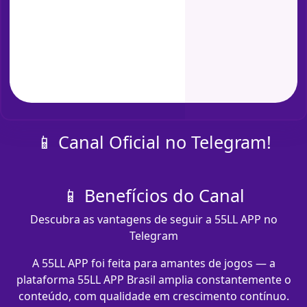
📱 Canal Oficial no Telegram!
📱 Benefícios do Canal
Descubra as vantagens de seguir a 55LL APP no
Telegram
A 55LL APP foi feita para amantes de jogos — a
plataforma 55LL APP Brasil amplia constantemente o
conteúdo, com qualidade em crescimento contínuo.