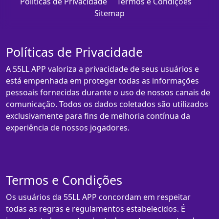
Políticas de Privacidade
Termos e Condições
Sitemap
Políticas de Privacidade
A 55LL APP valoriza a privacidade de seus usuários e
está empenhada em proteger todas as informações
pessoais fornecidas durante o uso de nossos canais de
comunicação. Todos os dados coletados são utilizados
exclusivamente para fins de melhoria contínua da
experiência de nossos jogadores.
Termos e Condições
Os usuários da 55LL APP concordam em respeitar
todas as regras e regulamentos estabelecidos. É