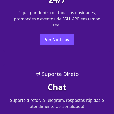
Fique por dentro de todas as novidades,
promoções e eventos da 55LL APP em tempo
real!
Ver Notícias
💬 Suporte Direto
Chat
Suporte direto via Telegram, respostas rápidas e
atendimento personalizado!