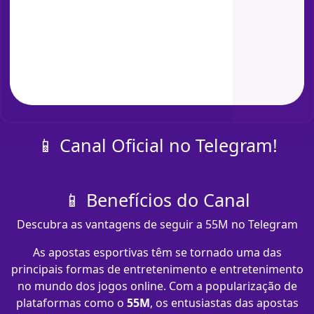
📱 Canal Oficial no Telegram!
📱 Benefícios do Canal
Descubra as vantagens de seguir a 55M no Telegram
As apostas esportivas têm se tornado uma das
principais formas de entretenimento e entretenimento
no mundo dos jogos online. Com a popularização de
plataformas como o
55M
, os entusiastas das apostas