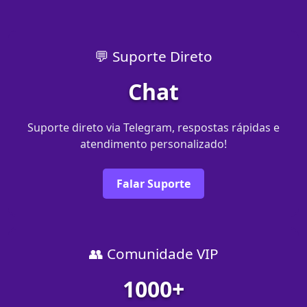
💬 Suporte Direto
Chat
Suporte direto via Telegram, respostas rápidas e
atendimento personalizado!
Falar Suporte
👥 Comunidade VIP
1000+