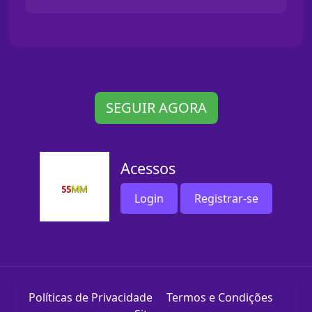
SEGUIR AGORA
Acessos
Login
Registrar-se
Políticas de Privacidade
Termos e Condições