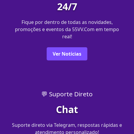
24/7
Fique por dentro de todas as novidades,
promoções e eventos da 55VV.Com em tempo
real!
Ver Notícias
💬 Suporte Direto
Chat
Suporte direto via Telegram, respostas rápidas e
atendimento personalizado!