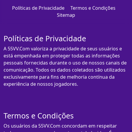
Políticas de Privacidade
Termos e Condições
Sitemap
Políticas de Privacidade
A 55VV.Com valoriza a privacidade de seus usuários e
está empenhada em proteger todas as informações
pessoais fornecidas durante o uso de nossos canais de
comunicação. Todos os dados coletados são utilizados
exclusivamente para fins de melhoria contínua da
experiência de nossos jogadores.
Termos e Condições
Os usuários da 55VV.Com concordam em respeitar