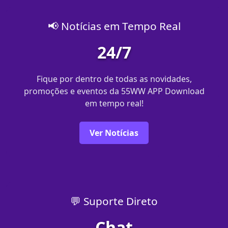
📢 Notícias em Tempo Real
24/7
Fique por dentro de todas as novidades,
promoções e eventos da 55WW APP Download
em tempo real!
Ver Notícias
💬 Suporte Direto
Chat