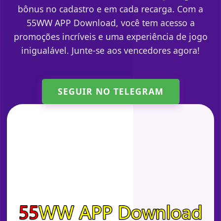
bônus no cadastro e em cada recarga. Com a
55WW APP Download, você tem acesso a
promoções incríveis e uma experiência de jogo
inigualável. Junte-se aos vencedores agora!
SEGUIR NO TELEGRAM