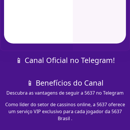
📱 Canal Oficial no Telegram!
📱 Benefícios do Canal
Descubra as vantagens de seguir a 5637 no Telegram
Como líder do setor de cassinos online, a 5637 oferece
um serviço VIP exclusivo para cada jogador da 5637
Brasil .