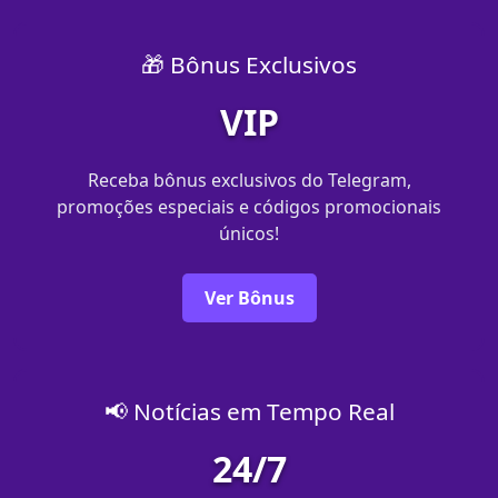
🎁 Bônus Exclusivos
VIP
Receba bônus exclusivos do Telegram,
promoções especiais e códigos promocionais
únicos!
Ver Bônus
📢 Notícias em Tempo Real
24/7