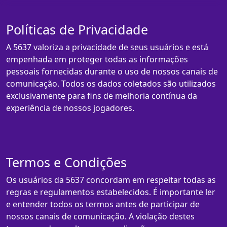
Políticas de Privacidade
A 5637 valoriza a privacidade de seus usuários e está
empenhada em proteger todas as informações
pessoais fornecidas durante o uso de nossos canais de
comunicação. Todos os dados coletados são utilizados
exclusivamente para fins de melhoria contínua da
experiência de nossos jogadores.
Termos e Condições
Os usuários da 5637 concordam em respeitar todas as
regras e regulamentos estabelecidos. É importante ler
e entender todos os termos antes de participar de
nossos canais de comunicação. A violação destes