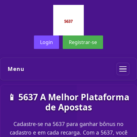
Login
Registrar-se
Menu
📱 5637 A Melhor Plataforma
de Apostas
Cadastre-se na 5637 para ganhar bônus no
cadastro e em cada recarga. Com a 5637, você