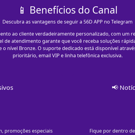
📱 Benefícios do Canal
Descubra as vantagens de seguir a 56D APP no Telegram
mento ao cliente verdadeiramente personalizado, com um r
ível de atendimento garante que você receba soluções rápi
o nível Bronze. O suporte dedicado está disponível através 
prioritário, email VIP e linha telefônica exclusiva.
sivos
📢 Notí
m, promoções especiais
Fique por dentro d