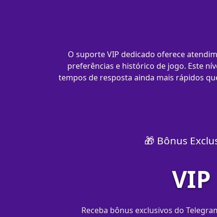
O suporte VIP dedicado oferece atendi
preferências e histórico de jogo. Este n
tempos de resposta ainda mais rápidos que 
🎁 Bônus Exclu
VIP
Receba bônus exclusivos do Telegra