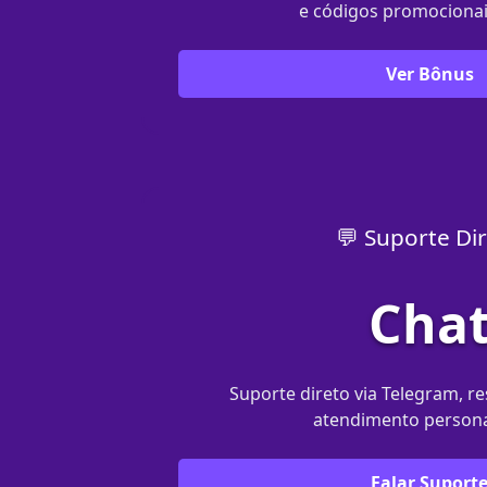
e códigos promocionai
Ver Bônus
💬 Suporte Di
Cha
Suporte direto via Telegram, r
atendimento persona
Falar Suport