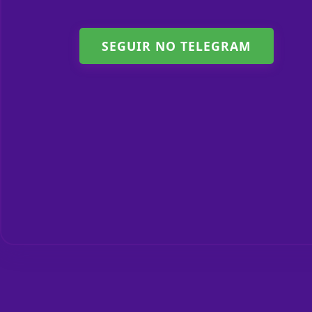
SEGUIR NO TELEGRAM