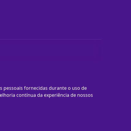
s pessoais fornecidas durante o uso de
elhoria contínua da experiência de nossos