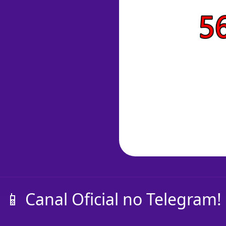
📱 Canal Oficial no Telegram!