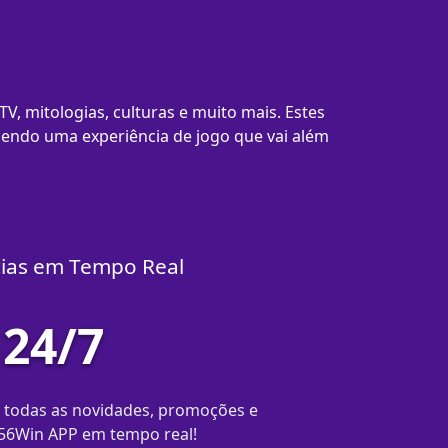
m
V, mitologias, culturas e muito mais. Estes
cendo uma experiência de jogo que vai além
cias em Tempo Real
24/7
e todas as novidades, promoções e
56Win APP em tempo real!