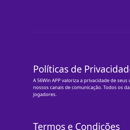
Políticas de Privacida
A 56Win APP valoriza a privacidade de seus
nossos canais de comunicação. Todos os dad
jogadores.
Termos e Condições