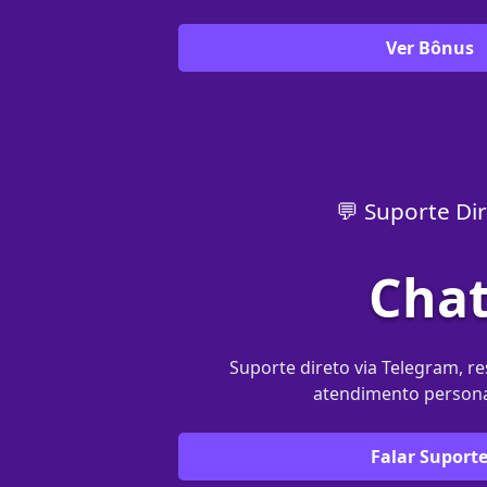
Ver Bônus
💬 Suporte Di
Cha
Suporte direto via Telegram, r
atendimento persona
Falar Suport