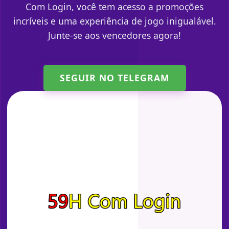
Com Login, você tem acesso a promoções
incríveis e uma experiência de jogo inigualável.
Junte-se aos vencedores agora!
SEGUIR NO TELEGRAM