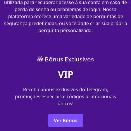
utilizada para recuperar acesso à sua conta em caso de
perda de senha ou problemas de login. Nossa
plataforma oferece uma variedade de perguntas de
segurança predefinidas, ou você pode criar sua própria
pergunta personalizada.
🎁 Bônus Exclusivos
VIP
Receba bônus exclusivos do Telegram,
promoções especiais e códigos promocionais
únicos!
Ver Bônus