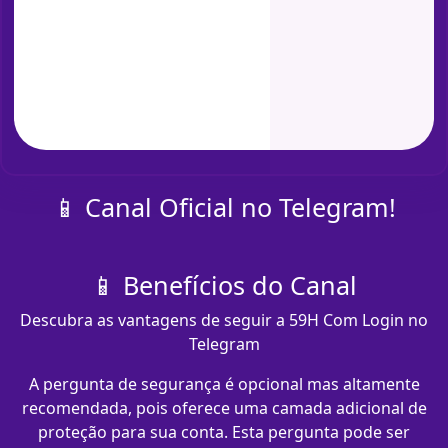
📱 Canal Oficial no Telegram!
📱 Benefícios do Canal
Descubra as vantagens de seguir a 59H Com Login no
Telegram
A pergunta de segurança é opcional mas altamente
recomendada, pois oferece uma camada adicional de
proteção para sua conta. Esta pergunta pode ser