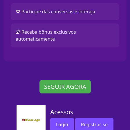
💬 Participe das conversas e interaja
🎁 Receba bônus exclusivos
automaticamente
SEGUIR AGORA
Acessos
Login
Registrar-se