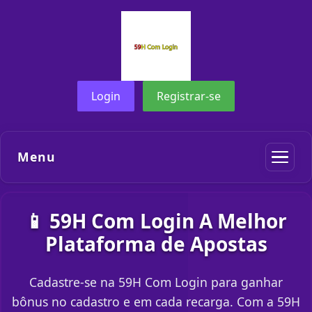
Login
Registrar-se
Menu
📱 59H Com Login A Melhor
Plataforma de Apostas
Cadastre-se na 59H Com Login para ganhar
bônus no cadastro e em cada recarga. Com a 59H