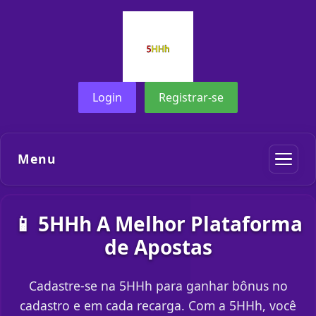
Login
Registrar-se
Menu
📱 5HHh A Melhor Plataforma
de Apostas
Cadastre-se na 5HHh para ganhar bônus no
cadastro e em cada recarga. Com a 5HHh, você