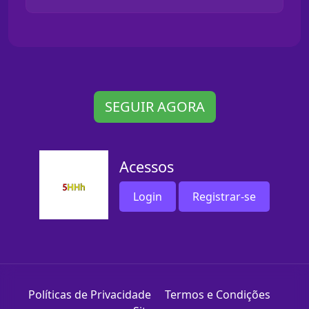
SEGUIR AGORA
Acessos
Login
Registrar-se
Políticas de Privacidade
Termos e Condições