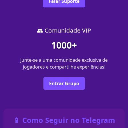
Falar Suporte
👥 Comunidade VIP
1000+
Junte-se a uma comunidade exclusiva de
jogadores e compartilhe experiências!
Entrar Grupo
📱 Como Seguir no Telegram