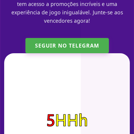
tem acesso a promoções incríveis e uma
experiência de jogo inigualável. Junte-se aos
vencedores agora!
SEGUIR NO TELEGRAM