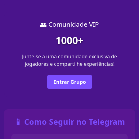
👥 Comunidade VIP
1000+
Junte-se a uma comunidade exclusiva de
jogadores e compartilhe experiências!
Entrar Grupo
📱 Como Seguir no Telegram