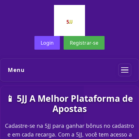
Login
Registrar-se
Menu
📱 5JJ A Melhor Plataforma de
Apostas
Cadastre-se na 5JJ para ganhar bônus no cadastro
e em cada recarga. Com a 5JJ, você tem acesso a