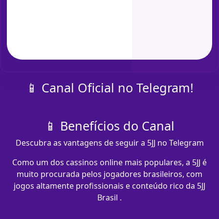
📱 Canal Oficial no Telegram!
📱 Benefícios do Canal
Descubra as vantagens de seguir a 5JJ no Telegram
Como um dos cassinos online mais populares, a 5JJ é
muito procurada pelos jogadores brasileiros, com
jogos altamente profissionais e conteúdo rico da 5JJ
Brasil .