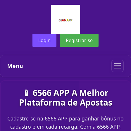
Login
Registrar-se
Menu
📱 6566 APP A Melhor
Plataforma de Apostas
Cadastre-se na 6566 APP para ganhar bônus no
cadastro e em cada recarga. Com a 6566 APP,