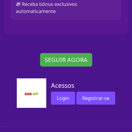
🎁 Receba bônus exclusivos
automaticamente
SEGUIR AGORA
Acessos
Login
Registrar-se