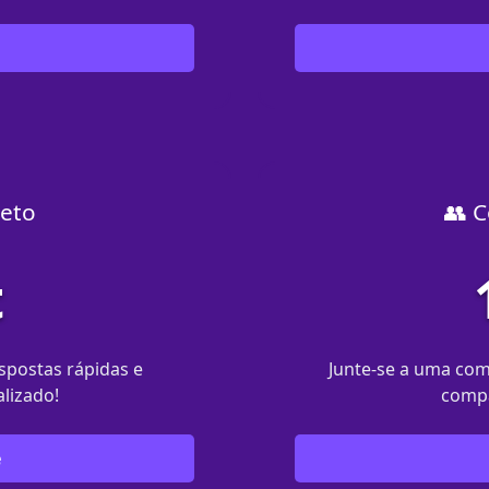
reto
👥 
t
espostas rápidas e
Junte-se a uma com
lizado!
compa
e