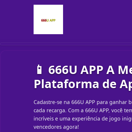
📱 666U APP A M
Plataforma de A
Cadastre-se na 666U APP para ganhar b
cada recarga. Com a 666U APP, você te
incríveis e uma experiência de jogo inig
vencedores agora!