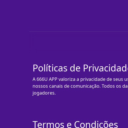
Políticas de Privacida
A 666U APP valoriza a privacidade de seus 
nossos canais de comunicação. Todos os dad
jogadores.
Termos e Condições