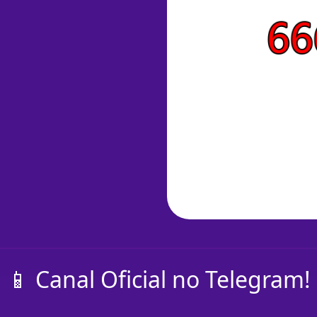
📱 Canal Oficial no Telegram!