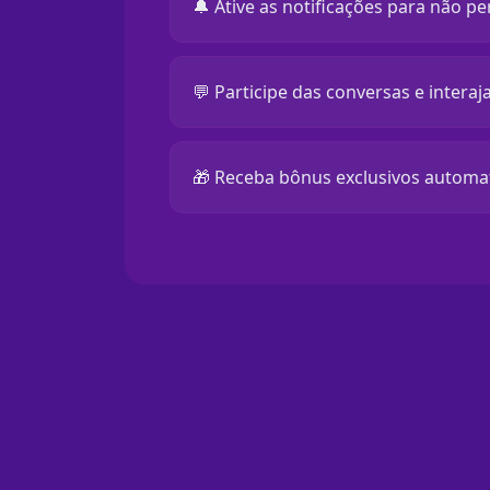
🔔 Ative as notificações para não p
💬 Participe das conversas e interaj
🎁 Receba bônus exclusivos autom