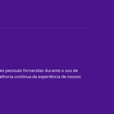
es pessoais fornecidas durante o uso de
elhoria contínua da experiência de nossos