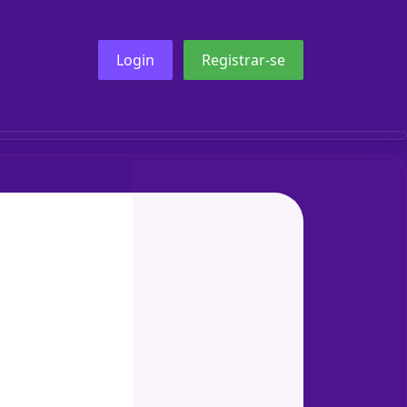
Login
Registrar-se