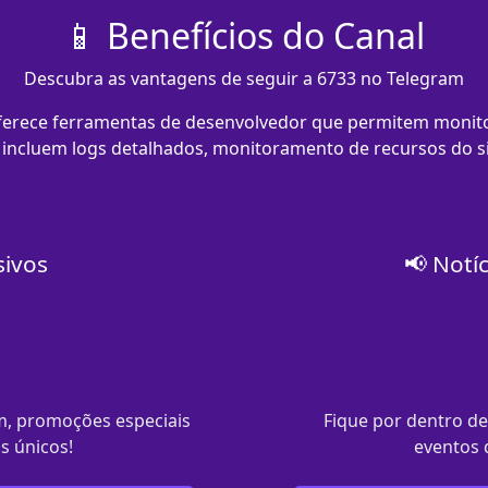
📱 Benefícios do Canal
Descubra as vantagens de seguir a 6733 no Telegram
 oferece ferramentas de desenvolvedor que permitem moni
s incluem logs detalhados, monitoramento de recursos do s
sivos
📢 Notí
m, promoções especiais
Fique por dentro d
s únicos!
eventos 