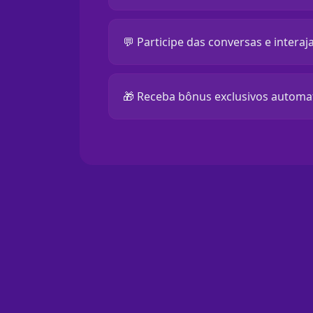
💬 Participe das conversas e interaj
🎁 Receba bônus exclusivos autom