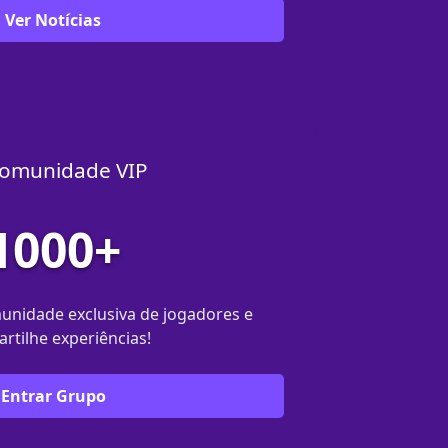
Ver Notícias
Comunidade VIP
1000+
unidade exclusiva de jogadores e
rtilhe experiências!
Entrar Grupo