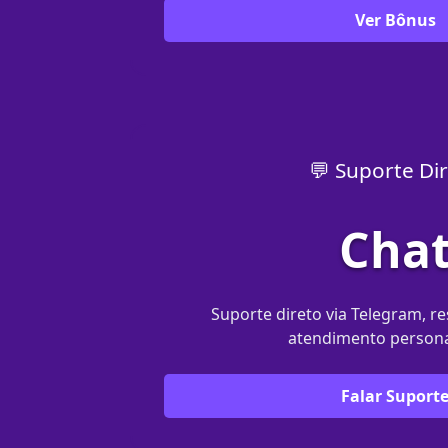
Ver Bônus
💬 Suporte Di
Cha
Suporte direto via Telegram, r
atendimento persona
Falar Suport