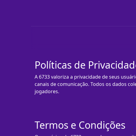
Políticas de Privacida
A 6733 valoriza a privacidade de seus usuá
canais de comunicação. Todos os dados cole
jogadores.
Termos e Condições