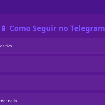
📱 Como Seguir no Telegram
ositivo
erder nada