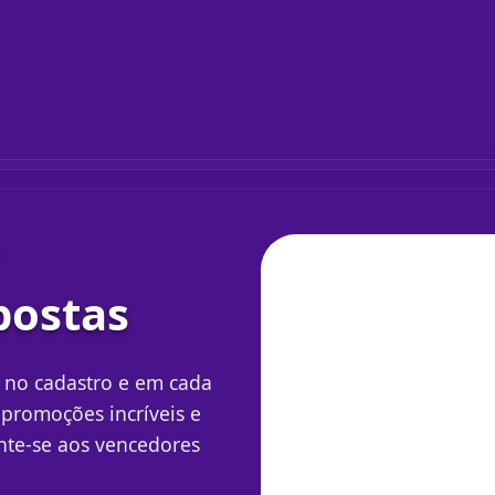
postas
 no cadastro e em cada
 promoções incríveis e
unte-se aos vencedores