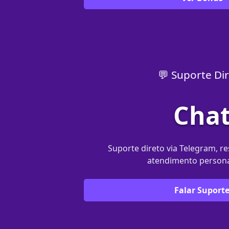
💬 Suporte Di
Cha
Suporte direto via Telegram, r
atendimento persona
Falar Suport