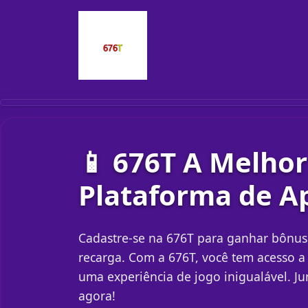
📱 676T A Melhor
Plataforma de A
Cadastre-se na 676T para ganhar bônus
recarga. Com a 676T, você tem acesso a
uma experiência de jogo inigualável. J
agora!