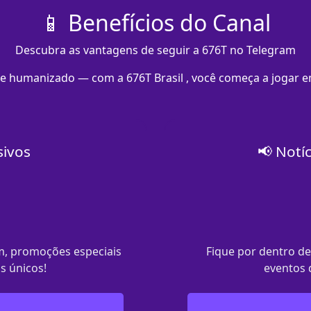
📱 Benefícios do Canal
Descubra as vantagens de seguir a 676T no Telegram
rte humanizado — com a 676T Brasil , você começa a jogar 
sivos
📢 Notí
m, promoções especiais
Fique por dentro d
s únicos!
eventos 