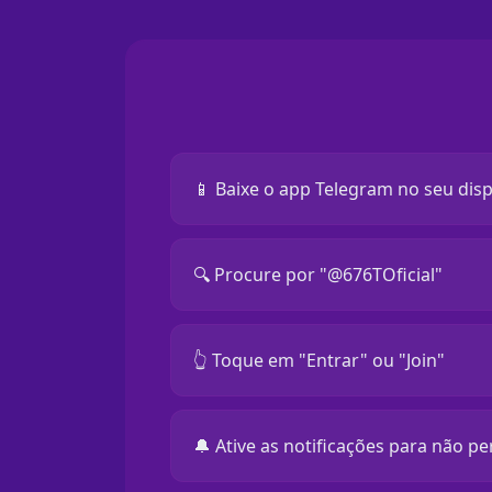
📱 Baixe o app Telegram no seu disp
🔍 Procure por "@676TOficial"
👆 Toque em "Entrar" ou "Join"
🔔 Ative as notificações para não p