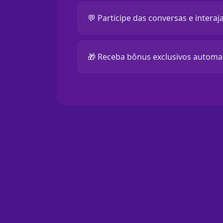
💬 Participe das conversas e interaj
🎁 Receba bônus exclusivos autom