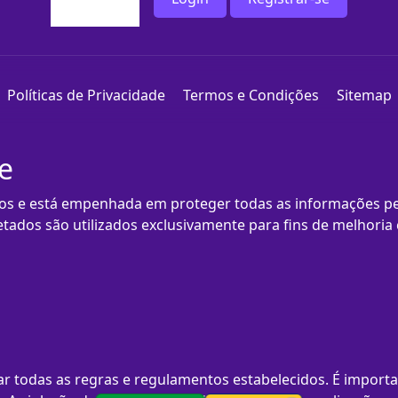
Políticas de Privacidade
Termos e Condições
Sitemap
de
rios e está empenhada em proteger todas as informações p
tados são utilizados exclusivamente para fins de melhoria
 todas as regras e regulamentos estabelecidos. É importa