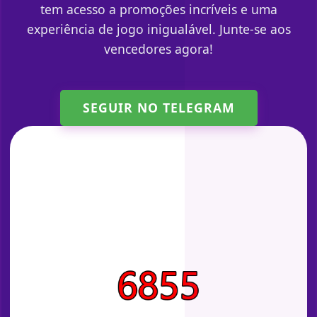
tem acesso a promoções incríveis e uma
experiência de jogo inigualável. Junte-se aos
vencedores agora!
SEGUIR NO TELEGRAM