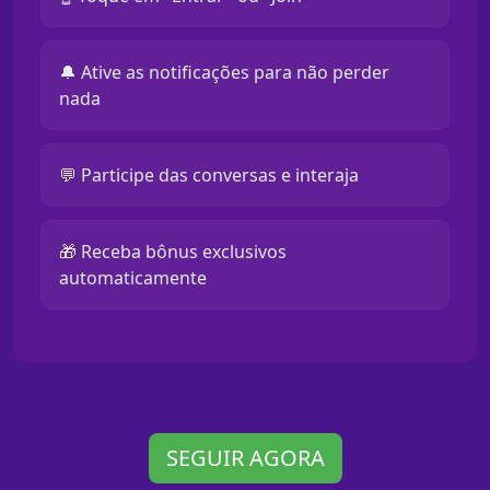
🔔 Ative as notificações para não perder
nada
💬 Participe das conversas e interaja
🎁 Receba bônus exclusivos
automaticamente
SEGUIR AGORA