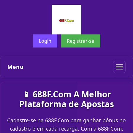
Login
Registrar-se
Menu
📱 688F.Com A Melhor
Plataforma de Apostas
Cadastre-se na 688F.Com para ganhar bônus no
cadastro e em cada recarga. Com a 688F.Com,