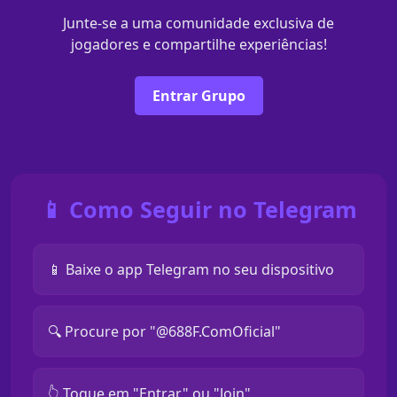
Junte-se a uma comunidade exclusiva de
jogadores e compartilhe experiências!
Entrar Grupo
📱 Como Seguir no Telegram
📱 Baixe o app Telegram no seu dispositivo
🔍 Procure por "@688F.ComOficial"
👆 Toque em "Entrar" ou "Join"