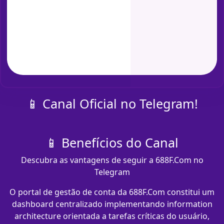
📱 Canal Oficial no Telegram!
📱 Benefícios do Canal
Descubra as vantagens de seguir a 688F.Com no
Telegram
O portal de gestão de conta da 688F.Com constitui um
dashboard centralizado implementando information
architecture orientada a tarefas críticas do usuário,