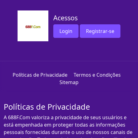
Acessos
Login
Registrar-se
Políticas de Privacidade
Termos e Condições
Sitemap
Políticas de Privacidade
A 688F.Com valoriza a privacidade de seus usuários e
está empenhada em proteger todas as informações
pessoais fornecidas durante o uso de nossos canais de