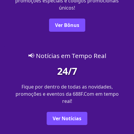
promoções especiais e códigos promocionais
únicos!
Ver Bônus
📢 Notícias em Tempo Real
24/7
Fique por dentro de todas as novidades,
promoções e eventos da 688F.Com em tempo
real!
Ver Notícias