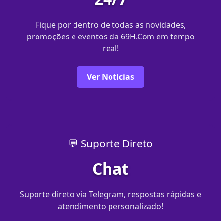
Fique por dentro de todas as novidades,
promoções e eventos da 69H.Com em tempo
real!
Ver Notícias
💬 Suporte Direto
Chat
Suporte direto via Telegram, respostas rápidas e
atendimento personalizado!