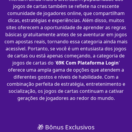
jogos de cartas também se reflete na crescente
comunidade de jogadores online, que compartilham
dicas, estratégias e experiências. Além disso, muitos
sites oferecem a oportunidade de aprender as regras
básicas gratuitamente antes de se aventurar em jogos
com apostas reais, tornando essa categoria ainda mais
acessível. Portanto, se você é um entusiasta dos jogos
de cartas ou está apenas começando, a categoria de
jogos de cartas do '
69K Com Plataforma Login
'
oferece uma ampla gama de opções que atendem a
diferentes gostos e níveis de habilidade. Com a
combinação perfeita de estratégia, entretenimento e
socialização, os jogos de cartas continuam a cativar
gerações de jogadores ao redor do mundo.
🎁 Bônus Exclusivos