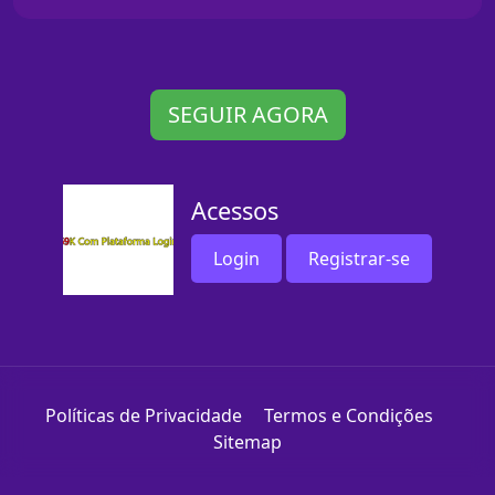
SEGUIR AGORA
Acessos
Login
Registrar-se
Políticas de Privacidade
Termos e Condições
Sitemap