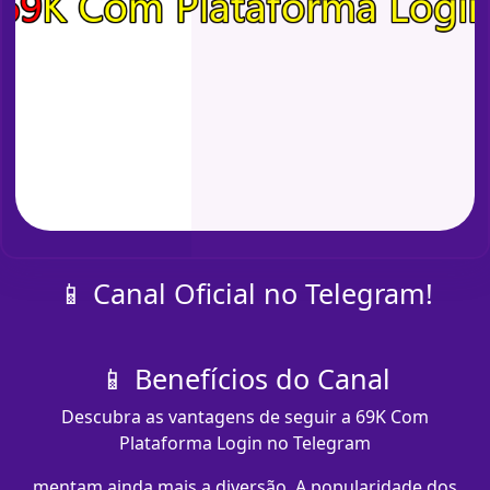
📱 Canal Oficial no Telegram!
📱 Benefícios do Canal
Descubra as vantagens de seguir a 69K Com
Plataforma Login no Telegram
mentam ainda mais a diversão. A popularidade dos