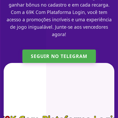
ganhar bônus no cadastro e em cada recarga.
Com a 69K Com Plataforma Login, você tem
acesso a promoções incríveis e uma experiência
de jogo inigualável. Junte-se aos vencedores
agora!
SEGUIR NO TELEGRAM