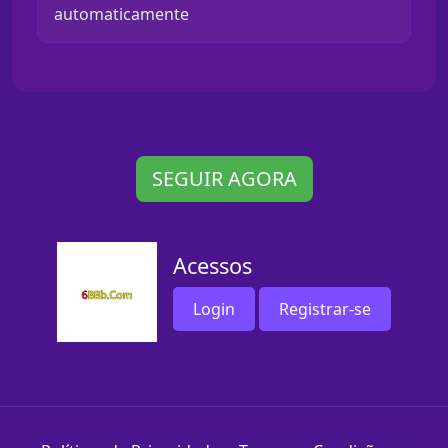
automaticamente
SEGUIR AGORA
Acessos
Login
Registrar-se