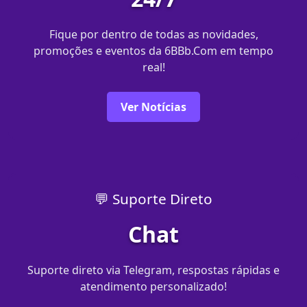
Fique por dentro de todas as novidades,
promoções e eventos da 6BBb.Com em tempo
real!
Ver Notícias
💬 Suporte Direto
Chat
Suporte direto via Telegram, respostas rápidas e
atendimento personalizado!