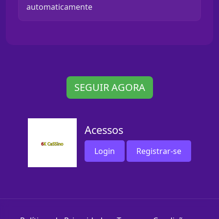
automaticamente
SEGUIR AGORA
Acessos
Login
Registrar-se