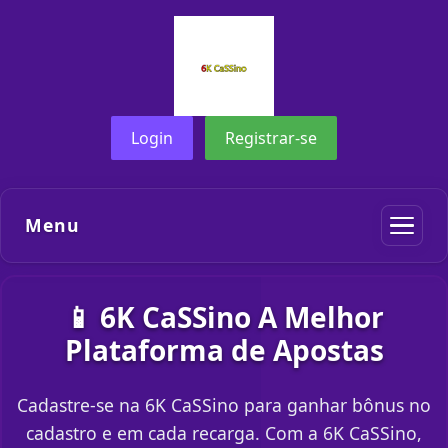
Login
Registrar-se
Menu
📱 6K CaSSino A Melhor
Plataforma de Apostas
Cadastre-se na 6K CaSSino para ganhar bônus no
cadastro e em cada recarga. Com a 6K CaSSino,