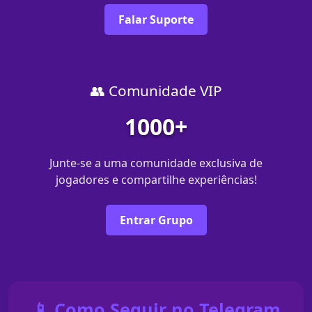
Falar Suporte
👥 Comunidade VIP
1000+
Junte-se a uma comunidade exclusiva de
jogadores e compartilhe experiências!
Entrar Grupo
📱 Como Seguir no Telegram