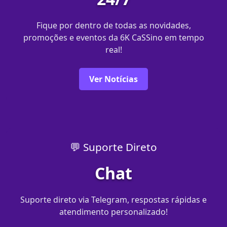
Fique por dentro de todas as novidades,
promoções e eventos da 6K CaSSino em tempo
real!
Ver Notícias
💬 Suporte Direto
Chat
Suporte direto via Telegram, respostas rápidas e
atendimento personalizado!