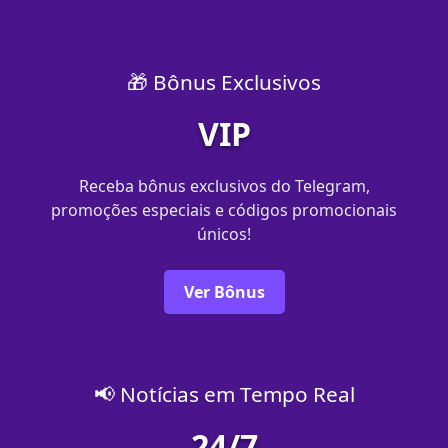
🎁 Bônus Exclusivos
VIP
Receba bônus exclusivos do Telegram,
promoções especiais e códigos promocionais
únicos!
Ver Bônus
📢 Notícias em Tempo Real
24/7