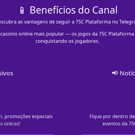
📱 Benefícios do Canal
scubra as vantagens de seguir a 75C Plataforma no Teleg
 cassino online mais popular — os jogos da 75C Plataforma
conquistando os jogadores.
sivos
📢 Notí
m, promoções especiais
Fique por dentro d
s únicos!
eventos da 75