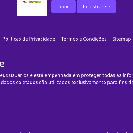
Login
Registrar-se
Políticas de Privacidade
Termos e Condições
Sitemap
de
 seus usuários e está empenhada em proteger todas as inf
dados coletados são utilizados exclusivamente para fins d