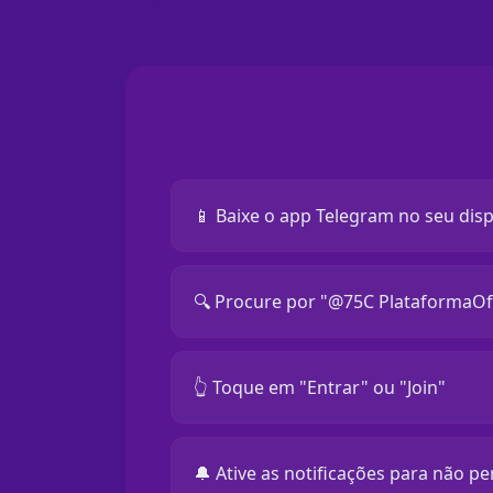
📱 Baixe o app Telegram no seu disp
🔍 Procure por "@75C PlataformaOfi
👆 Toque em "Entrar" ou "Join"
🔔 Ative as notificações para não p