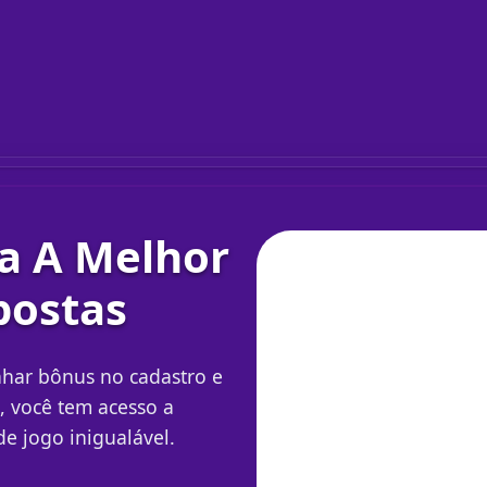
ma A Melhor
postas
nhar bônus no cadastro e
, você tem acesso a
e jogo inigualável.