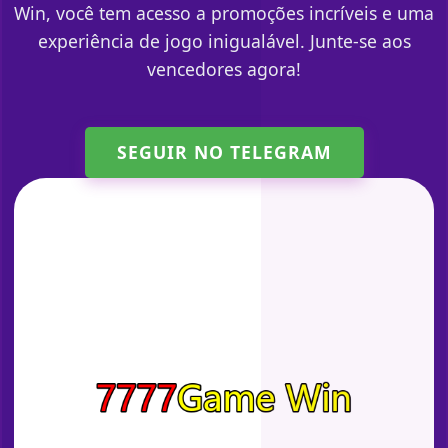
Win, você tem acesso a promoções incríveis e uma
experiência de jogo inigualável. Junte-se aos
vencedores agora!
SEGUIR NO TELEGRAM